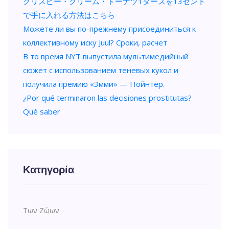
クリスピー・クリーム・ドーナツ1ダースを13セント
で手に入れる方法はこちら
Можете ли вы по-прежнему присоединиться к
коллективному иску Juul? Сроки, расчет
В то время NYT выпустила мультимедийный
сюжет с использованием теневых кукол и
получила премию «Эмми» — Пойнтер.
¿Por qué terminaron las decisiones prostitutas?
Qué saber
Κατηγορία
Των Ζώων