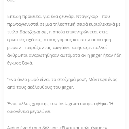
Επειδή πρόκειται για ένα ζευγάρι Ντάγκγκαρ - που
πρωταγωνιστεί σε μια τηλεοπτική σειρά κυριολεκτικά με
τίτλο
Βασιζομαι σε
, η οποία επικεντρώνεται στις
ερωτικές σχέσεις, στους γάμους και στην απόκτηση
μωρών - πειράζοντας «μεγάλες ειδήσεις», πολλοί
άνθρωποι αναρωτήθηκαν αυτόματα αν η Jinger ήταν ήδη
έγκυος ξανά.
'Ένα άλλο μωρό είναι το στοίχημά μου!', Μάντεψε ένας
από τους ακόλουθους του Jinger.
Ένας άλλος χρήστης του Instagram αναρωτήθηκε: 'Η
οικογένεια μεγαλώνει;'
Ακόμα ένα άτομο δήλωσε: «Είναι και πάλι έγκυος».