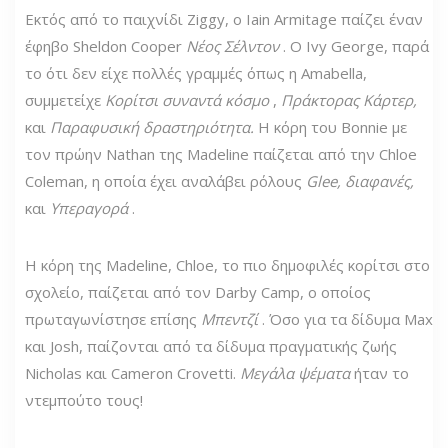
Εκτός από το παιχνίδι Ziggy, ο Iain Armitage παίζει έναν
έφηβο Sheldon Cooper
Νέος Σέλντον
. Ο Ivy George, παρά
το ότι δεν είχε πολλές γραμμές όπως η Amabella,
συμμετείχε
Κορίτσι συναντά κόσμο
,
Πράκτορας Κάρτερ,
και
Παραφυσική δραστηριότητα.
Η κόρη του Bonnie με
τον πρώην Nathan της Madeline παίζεται από την Chloe
Coleman, η οποία έχει αναλάβει ρόλους
Glee, διαφανές,
και
Υπεραγορά
.
Η κόρη της Madeline, Chloe, το πιο δημοφιλές κορίτσι στο
σχολείο, παίζεται από τον Darby Camp, ο οποίος
πρωταγωνίστησε επίσης
Μπεντζί
. Όσο για τα δίδυμα Max
και Josh, παίζονται από τα δίδυμα πραγματικής ζωής
Nicholas και Cameron Crovetti.
Μεγάλα ψέματα
ήταν το
ντεμπούτο τους!