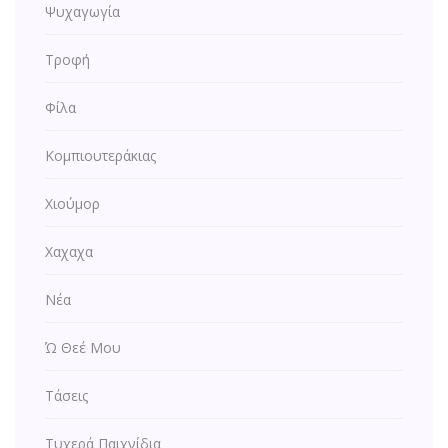
Ψυχαγωγία
Τροφή
Φίλα
Κομπιουτεράκιας
Χιούμορ
Χαχαχα
Νέα
Ώ Θεέ Μου
Τάσεις
Τυχερά Παιχνίδια